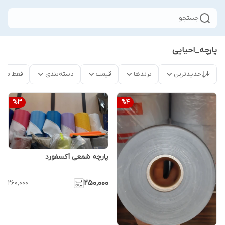
جستجو
پارچه_احیایی
جدیدترین
برندها
قیمت
دسته‌بندی
فقط محص
%
3
%
4
پارچه شمعی آکسفورد
۲۵۰٬۰۰۰
۲۶۰٬۰۰۰