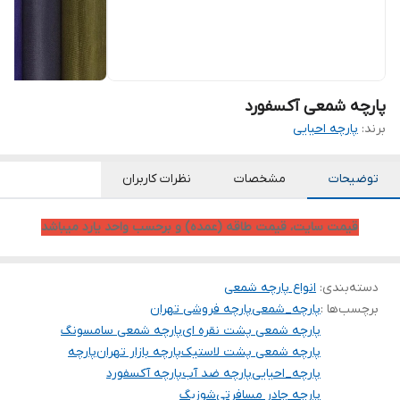
پارچه شمعی آکسفورد
برند:
پارچه احیایی
توضیحات
مشخصات
نظرات کاربران
قیمت سایت، قیمت طاقه (عمده) و برحسب واحد یارد میباشد
دسته‌بندی
:
انواع پارچه شمعی
برچسب‌ها :
پارچه_شمعی
پارچه فروشی تهران
پارچه شمعی پشت نقره ای
پارچه شمعی سامسونگ
پارچه شمعی پشت لاستیک
پارچه بازار تهران
پارچه
پارچه_احیایی
پارچه ضد آب
پارچه آکسفورد
پارچه چادر مسافرتی
شوزبگ